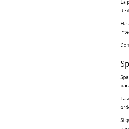
La 
de
Has
int
Con
Sp
Spa
par
La 
orde
Si 
pu