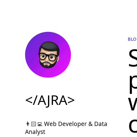
BLO
</AJRA>
👨🏻‍💻 Web Developer & Data
Analyst