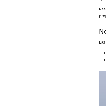
Rea
pre
No
Las