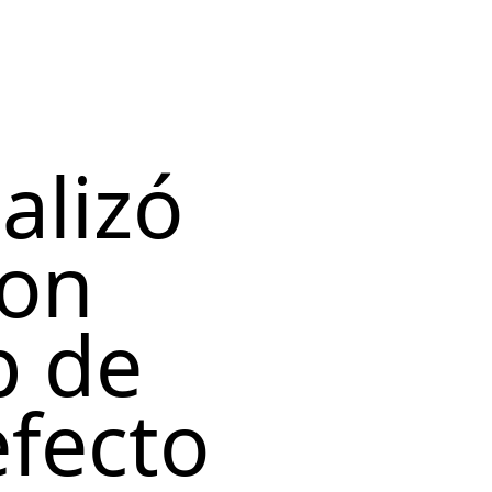
alizó
con
p de
efecto