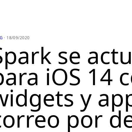
G
· 18/09/2020
Spark se actu
para iOS 14 
widgets y ap
correo por d