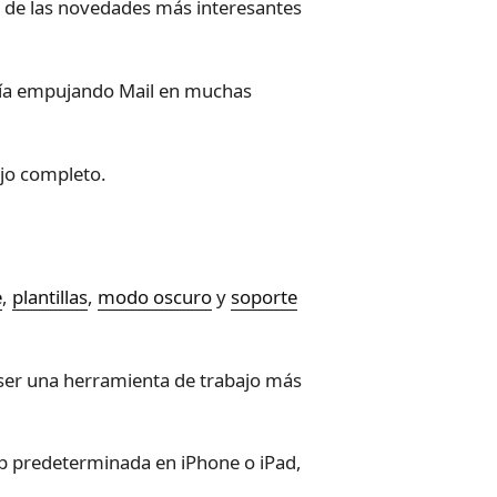
a de las novedades más interesantes
guía empujando Mail en muchas
ujo completo.
e
,
plantillas
,
modo oscuro
y
soporte
e ser una herramienta de trabajo más
app predeterminada en iPhone o iPad,