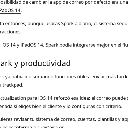
posibilidad de cambiar la app de correo por defecto era un
iPadOS 14
.
ta entonces, aunque usaras Spark a diario, el sistema se
eracciones.
 iOS 14 y iPadOS 14, Spark podía integrarse mejor en el fl
ark y productividad
rk ya había ido sumando funciones útiles:
enviar más tard
a trackpad
.
actualización para iOS 14 reforzó esa idea: el correo pued
nada si eliges bien el cliente y lo configuras con criterio.
quieres revisar tu sistema de correo, cuentas, plantillas y 
edes
escribirme a ajra@ajra.es
.