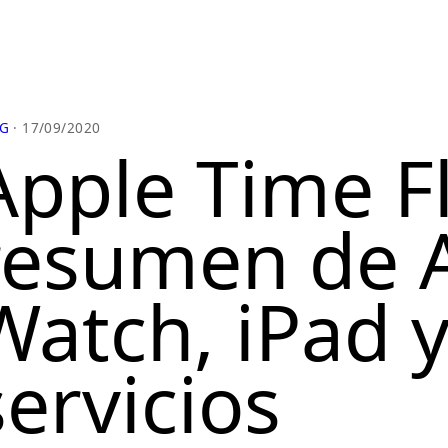
G
· 17/09/2020
Apple Time Fl
resumen de 
Watch, iPad 
servicios