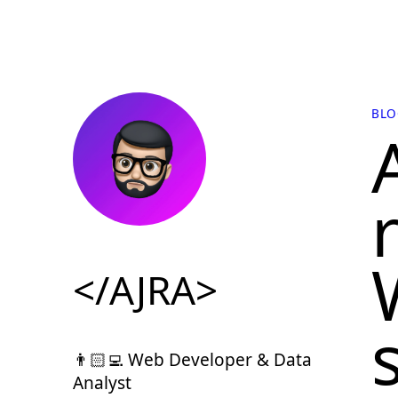
BLO
</AJRA>
👨🏻‍💻 Web Developer & Data
Analyst