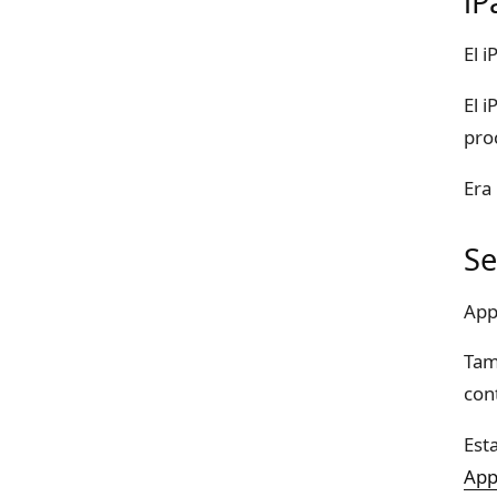
iP
El 
El 
pro
Era
Se
App
Tam
con
Est
App