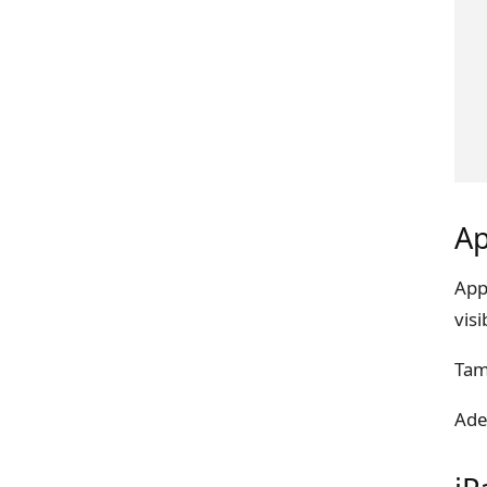
Ap
App
visi
Tam
Ade