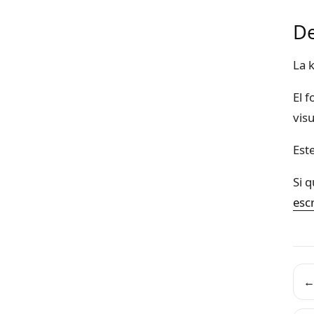
De
La 
El 
vis
Est
Si 
esc
←