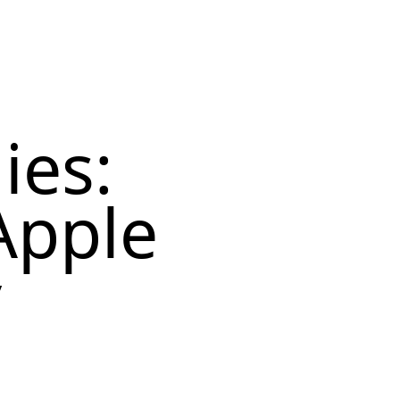
ies:
Apple
y