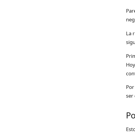
Par
neg
La 
sig
Pri
Hoy
con
Por
ser
Po
Est