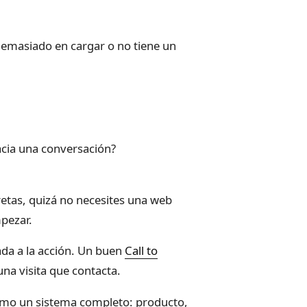
demasiado en cargar o no tiene un
acia una conversación?
?
cretas, quizá no necesites una web
pezar.
ada a la acción. Un buen
Call to
una visita que contacta.
 como un sistema completo: producto,