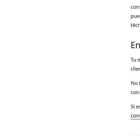
con
pue
técn
E
Tu 
cli
No t
con
Si 
con