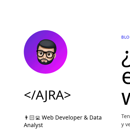
BLO
</AJRA>
Ten
👨🏻‍💻 Web Developer & Data
y v
Analyst