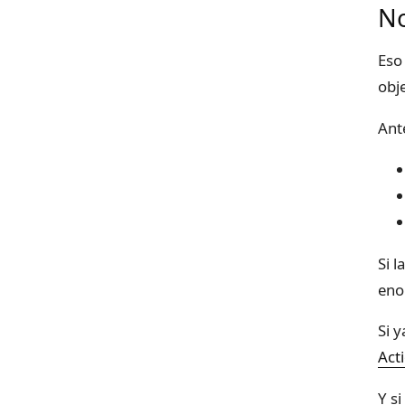
No
Eso
obje
Ant
Si 
eno
Si 
Act
Y s