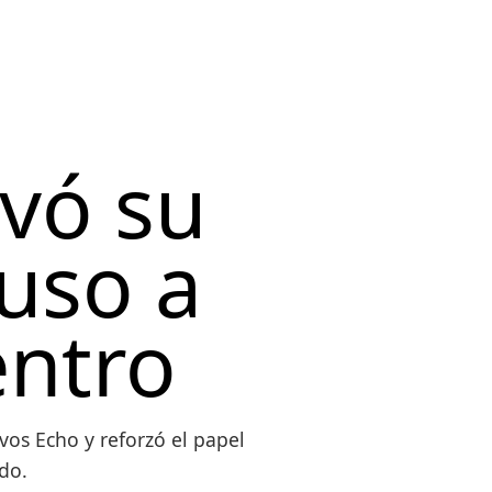
vó su
uso a
entro
os Echo y reforzó el papel
do.