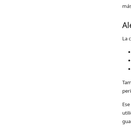
más
Al
La 
Tam
per
Ese
uti
gua