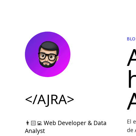
BLO
</AJRA>
El 
👨🏻‍💻 Web Developer & Data
de 
Analyst