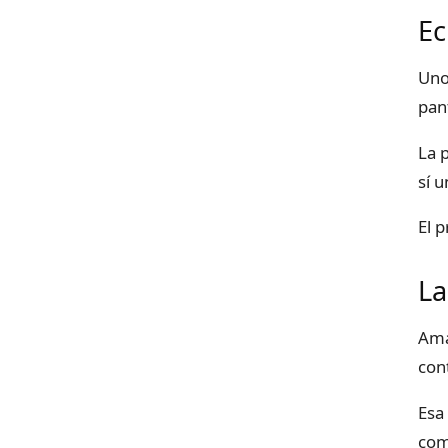
Ec
Uno
pan
La 
sí 
El 
La
Ama
con
Esa
co