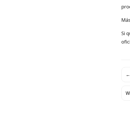
pro
Más
Si 
ofi
←
W