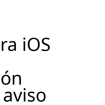
ra iOS
ión
 aviso