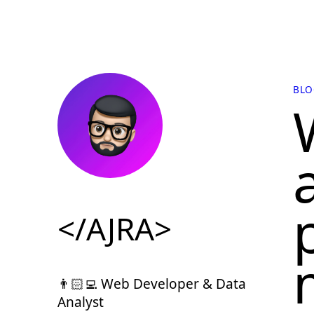
BLO
</AJRA>
👨🏻‍💻 Web Developer & Data
Analyst