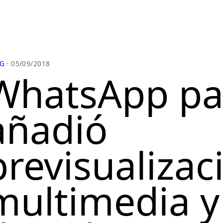
G
· 05/09/2018
WhatsApp pa
añadió
previsualizac
multimedia y