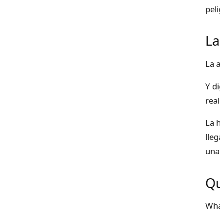
pel
La
La 
Y d
rea
La 
lle
una
Qu
Wha