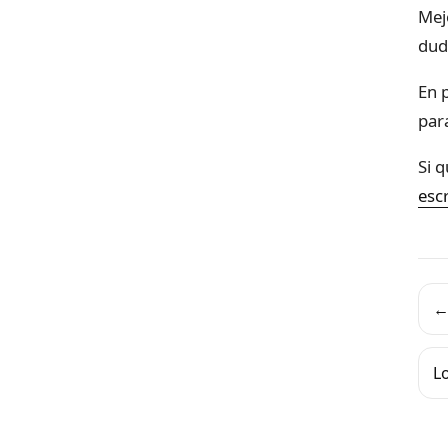
Mej
dud
En 
para
Si 
esc
←
L