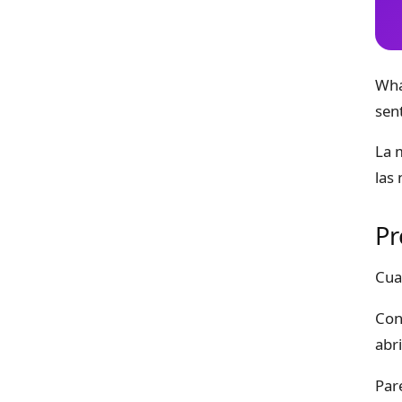
Wha
sent
La 
las 
Pr
Cua
Con
abr
Par