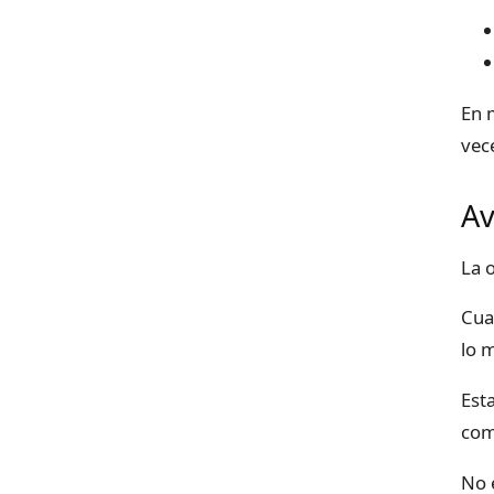
En 
vec
Av
La 
Cua
lo 
Est
com
No 