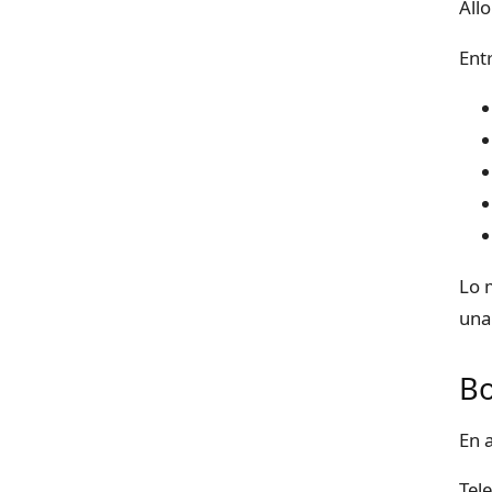
All
Ent
Lo 
una
Bo
En 
Tel