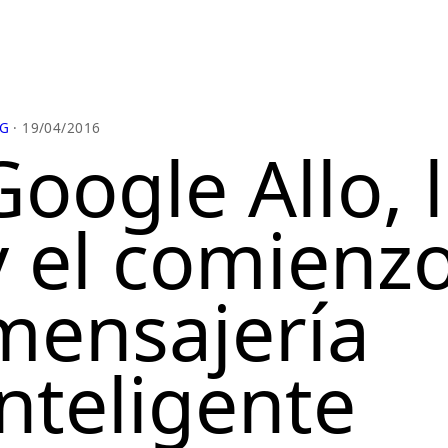
G
· 19/04/2016
Google Allo, 
y el comienzo
mensajería
inteligente