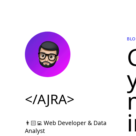
BLO
</AJRA>
👨🏻‍💻 Web Developer & Data
Analyst