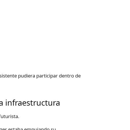
asistente pudiera participar dentro de
a infraestructura
uturista.
nger estaba empujando su