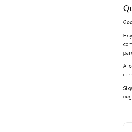
Qu
Goo
Hoy
con
par
All
con
Si 
neg
←