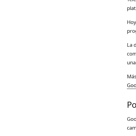
pla
Hoy
pro
La 
com
una
Más
Goo
Po
Goo
cam