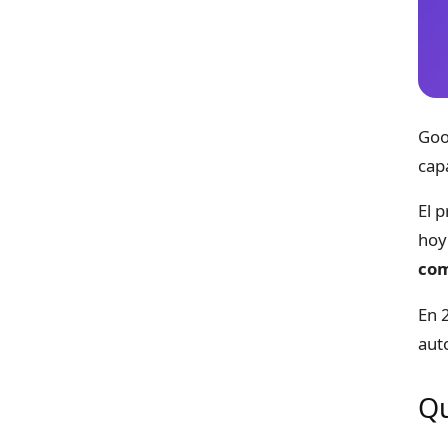
Goo
cap
El 
hoy
com
En 
aut
Qu