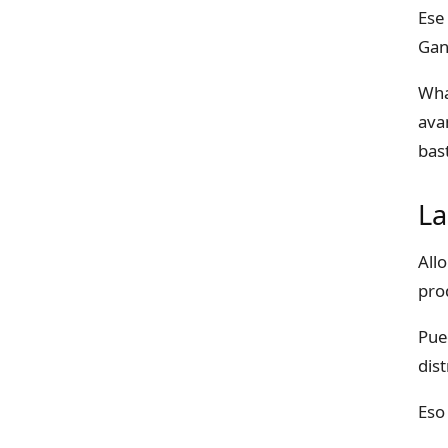
Ese
Gan
Wha
ava
bas
La
All
pro
Pue
dis
Eso