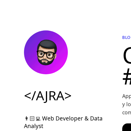
BLO
</AJRA>
App
y l
com
👨🏻‍💻 Web Developer & Data
Analyst