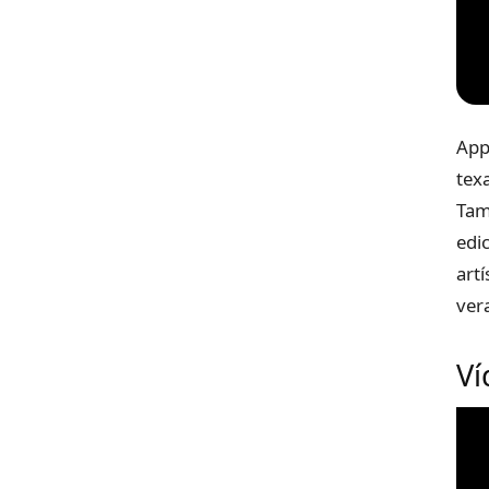
App
tex
Tam
edi
art
ver
Ví