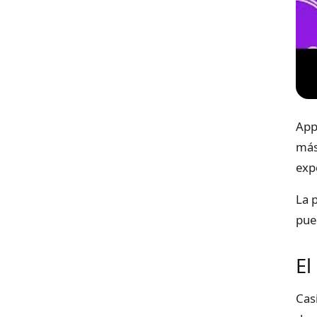
App
más
expe
La 
pue
El
Cas