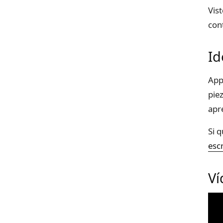
Vis
con
Id
App
pie
apr
Si 
esc
Ví