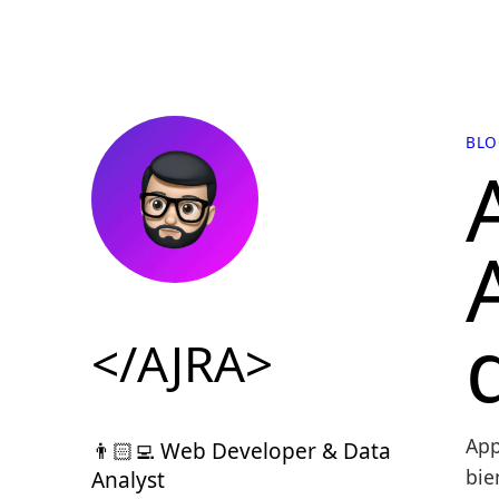
BLO
</AJRA>
App
👨🏻‍💻 Web Developer & Data
bie
Analyst