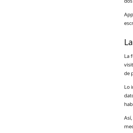
dos
App
esc
La
La 
vis
de p
Lo 
dat
hab
Así
med