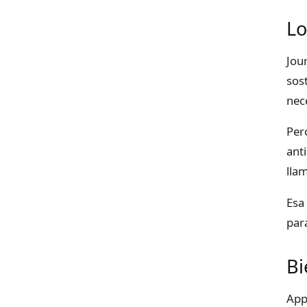
Lo
Jour
sos
nec
Per
ant
lla
Esa
par
Bi
App