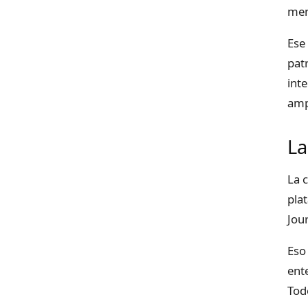
men
Ese
pat
int
ampl
La
La 
pla
Jou
Eso
ent
Tod