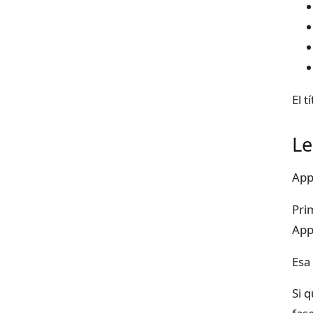
El t
Le
App
Pri
Appl
Esa
Si 