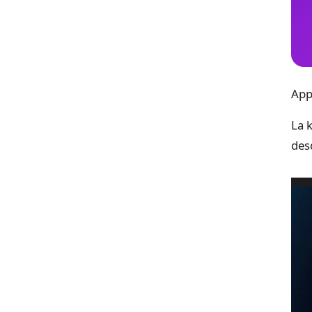
App
La 
des