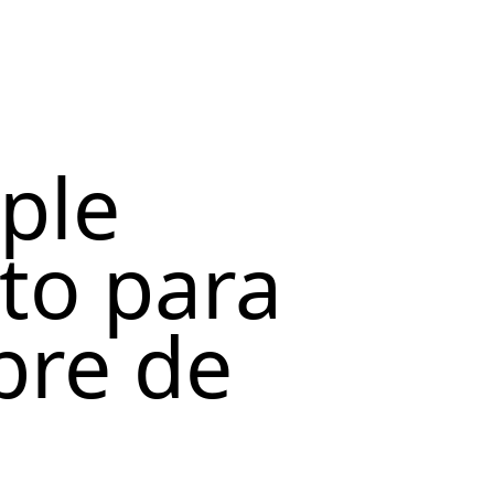
ple
to para
bre de