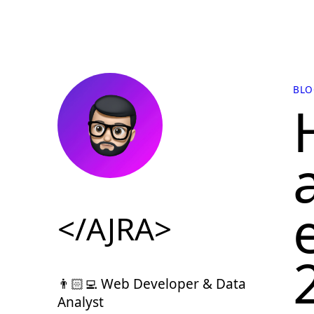
BLO
</AJRA>
👨🏻‍💻 Web Developer & Data
Analyst